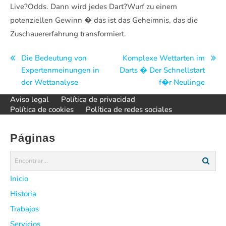
Live?Odds. Dann wird jedes Dart?Wurf zu einem
potenziellen Gewinn � das ist das Geheimnis, das die
Zuschauererfahrung transformiert.
Navegación
Die Bedeutung von
Komplexe Wettarten im
Expertenmeinungen in
Darts � Der Schnellstart
de
der Wettanalyse
f�r Neulinge
entradas
Aviso legal
Política de privacidad
Política de cookies
Política de redes sociales
Páginas
Inicio
Historia
Trabajos
Servicios