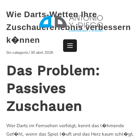
Saltar
al
Wie Darts-Wetten Ihre
contenido
Zuschauererlebnis verbessern
k�nnen
Sin categoría
/
30 abril 2026
Das Problem:
Passives
Zuschauen
Wer Darts im Fernsehen verfolgt, kennt das l�hmende
Gef�hl, wenn das Spiel l�uft und das Herz kaum schl�gt.