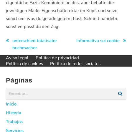
eigentliche Fazit: Kombiniere beides, aber behalte die
jeweiligen Markt-Eigenschaften klar im Kopf, und setze
sofort um, was du gerade gelernt hast. Schnell handeln,
sonst verpasst du den Zug.
Navegación
unterschied totalisator
Informativa sui cookie
buchmacher
de
Aviso legal
Política de privacidad
entradas
Política de cookies
Política de redes sociales
Páginas
Inicio
Historia
Trabajos
Servicios