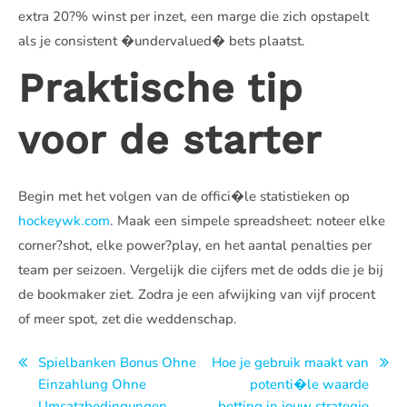
extra 20?% winst per inzet, een marge die zich opstapelt
als je consistent �undervalued� bets plaatst.
Praktische tip
voor de starter
Begin met het volgen van de offici�le statistieken op
hockeywk.com
. Maak een simpele spreadsheet: noteer elke
corner?shot, elke power?play, en het aantal penalties per
team per seizoen. Vergelijk die cijfers met de odds die je bij
de bookmaker ziet. Zodra je een afwijking van vijf procent
of meer spot, zet die weddenschap.
Navegación
Spielbanken Bonus Ohne
Hoe je gebruik maakt van
Einzahlung Ohne
potenti�le waarde
de
Umsatzbedingungen
betting in jouw strategie