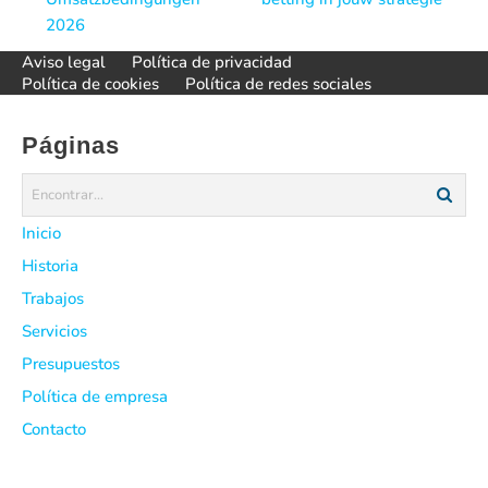
entradas
2026
Aviso legal
Política de privacidad
Política de cookies
Política de redes sociales
Páginas
Inicio
Historia
Trabajos
Servicios
Presupuestos
Política de empresa
Contacto