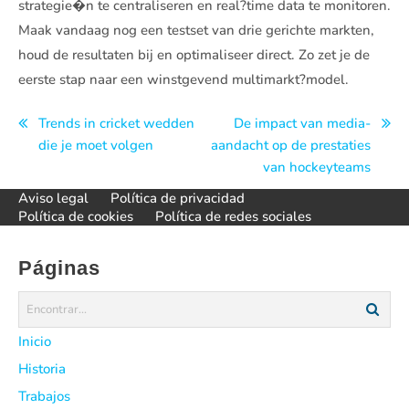
strategie�n te centraliseren en real?time data te monitoren.
Maak vandaag nog een testset van drie gerichte markten,
houd de resultaten bij en optimaliseer direct. Zo zet je de
eerste stap naar een winstgevend multimarkt?model.
Navegación
Trends in cricket wedden
De impact van media-
die je moet volgen
aandacht op de prestaties
de
van hockeyteams
entradas
Aviso legal
Política de privacidad
Política de cookies
Política de redes sociales
Páginas
Inicio
Historia
Trabajos