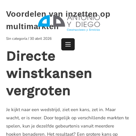
Saltar
al
Voordelen van inzetten op
contenido
multimarkten
Sin categoría
/
30 abril 2026
Directe
winstkansen
vergroten
Je kijkt naar een wedstrijd, ziet een kans, zet in. Maar
wacht, er is meer. Door tegelijk op verschillende markten te
spelen, kun je dezelfde gebeurtenis vanuit meerdere
hoeken benaderen. Het resultaat? Een grotere kans op