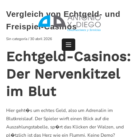
Saltar
al
Vergleich von Echtgeld- und
contenido
Freispiel-Casinos
Sin categoría
/
30 abril 2026
Echtgeld-Casinos:
Der Nervenkitzel
im Blut
Hier geht�s um echtes Geld, also um Adrenalin im
Blutkreislauf. Der Spieler wirft einen Blick auf die
Auszahlungstabelle, sp�rt das Klicken der Walzen, und
pl�tzlich ist das Herz wie ein Flummi. Keine Demo?