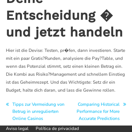
Entscheidung �
und jetzt handeln
Hier ist die Devise: Testen, pr�fen, dann investieren. Starte
mit ein paar Gratis?Runden, analysiere die Pay?Table, und
wenn das Potenzial stimmt, setz einen kleinen Betrag ein.
Die Kombi aus Risiko?Management und schnellem Einstieg
ist das Geheimrezept. Und das Wichtigste: Setz dir ein
Budget, halte dich daran, und lass die Gewinne rollen.
Navegación
Tipps zur Vermeidung von
Comparing Historical
Betrug in unregulierten
Performance for More
de
Online Casinos
Accurate Predictions
entradas
Aviso legal
Política de privacidad