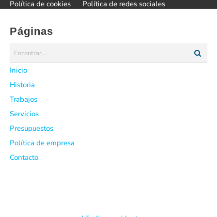
Política de cookies
Política de redes sociales
Páginas
Inicio
Historia
Trabajos
Servicios
Presupuestos
Política de empresa
Contacto