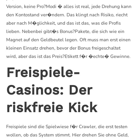
Version, keine Pro?Modi � alles ist real, jede Drehung kann
den Kontostand ver�ndern. Das klingt nach Risiko, riecht
aber nach M�glichkeit, und das ist das, was die Profis
lieben. Nebenbei gibt�s Bonus?Pakete, die sich wie ein
Magnet auf den Geldbeutel legen. Oft muss man erst einen
kleinen Einsatz drehen, bevor der Bonus freigeschaltet
wird, aber das ist das Preis?Etikett f�r �echte� Gewinne.
Freispiele-
Casinos: Der
riskfreie Kick
Freispiele sind die Spielwiese f�r Crawler, die erst testen
wollen, ob das System stimmt. Hier drehen Sie ohne Geld,