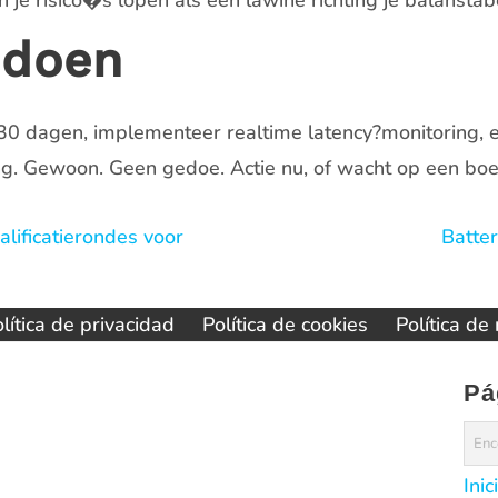
n je risico�s lopen als een lawine richting je balanstab
 doen
n 30 dagen, implementeer realtime latency?monitoring, 
 Gewoon. Geen gedoe. Actie nu, of wacht op een boete 
ificatierondes voor
Batte
lítica de privacidad
Política de cookies
Política de
Pá
Inic