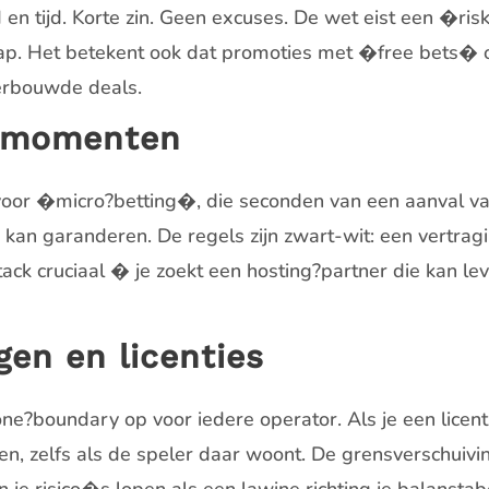
ld en tijd. Korte zin. Geen excuses. De wet eist een �
e rap. Het betekent ook dat promoties met �free bets�
derbouwde deals.
o?momenten
 voor �micro?betting�, die seconden van een aanval van
n garanderen. De regels zijn zwart-wit: een vertragin
ck cruciaal � je zoekt een hosting?partner die kan lev
en en licenties
ne?boundary op voor iedere operator. Als je een licen
elen, zelfs als de speler daar woont. De grensverschuivi