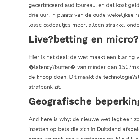
gecertificeerd auditbureau, en dat kost ge
drie uur, in plaats van de oude wekelijks
losse cadeautjes meer, alleen strakke, on
Live?betting en micr
Hier is het deal: de wet maakt een klaring
�latency?buffer� van minder dan 150?ms ka
de knoop doen. Dit maakt de technologie?sta
strafbank zit.
Geografische beperking
And here is why: de nieuwe wet legt een zo
inzetten op bets die zich in Duitsland afsp