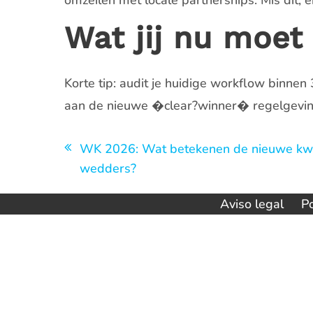
omzeilen met locale partnerships. Mis dit, e
Wat jij nu moet
Korte tip: audit je huidige workflow binne
aan de nieuwe �clear?winner� regelgeving.
Navegación
WK 2026: Wat betekenen de nieuwe kwal
wedders?
de
entradas
Aviso legal
Po