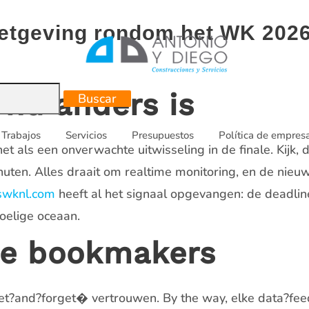
etgeving rondom het WK 202
nu anders is
Trabajos
Servicios
Presupuestos
Política de empres
et als een onverwachte uitwisseling in de finale. Kijk, 
en. Alles draait om realtime monitoring, en de nieuwe
swknl.com
heeft al het signaal opgevangen: de deadline 
oelige oceaan.
ne bookmakers
set?and?forget� vertrouwen. By the way, elke data?fe