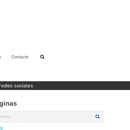
a
Contacto
 redes sociales
ginas
io