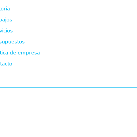
toria
bajos
vicios
supuestos
ítica de empresa
tacto