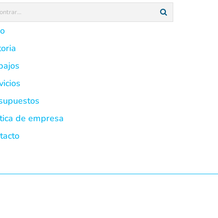
io
toria
bajos
vicios
supuestos
ítica de empresa
tacto