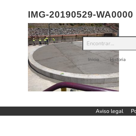
Saltar
al
IMG-20190529-WA0000
contenido
Inicio
Historia
Aviso legal
Po