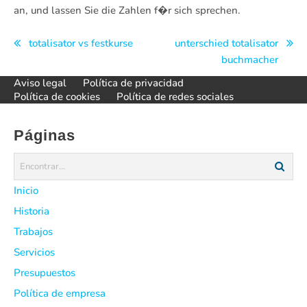
an, und lassen Sie die Zahlen f�r sich sprechen.
Navegación
totalisator vs festkurse
unterschied totalisator
buchmacher
de
Aviso legal
Política de privacidad
entradas
Política de cookies
Política de redes sociales
Páginas
Inicio
Historia
Trabajos
Servicios
Presupuestos
Política de empresa