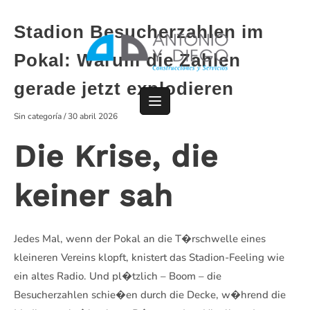
Saltar
al
Stadion Besucherzahlen im
contenido
Pokal: Warum die Zahlen
gerade jetzt explodieren
Sin categoría
/
30 abril 2026
Die Krise, die
keiner sah
Jedes Mal, wenn der Pokal an die T�rschwelle eines
kleineren Vereins klopft, knistert das Stadion-Feeling wie
ein altes Radio. Und pl�tzlich – Boom – die
Besucherzahlen schie�en durch die Decke, w�hrend die