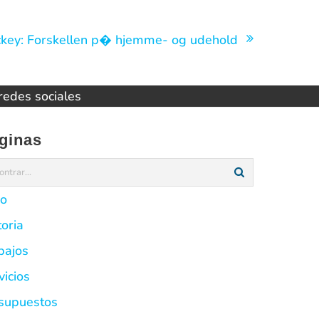
ckey: Forskellen p� hjemme- og udehold
 redes sociales
ginas
io
toria
bajos
vicios
supuestos