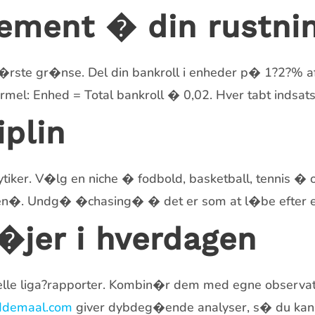
ement � din rustni
 f�rste gr�nse. Del din bankroll i enheder p� 1?2?%
rmel: Enhed = Total bankroll � 0,02. Hver tabt indsats e
iplin
lytiker. V�lg en niche � fodbold, basketball, tennis � og
n�. Undg� �chasing� � det er som at l�be efter en 
�jer i hverdagen
icielle liga?rapporter. Kombin�r dem med egne observat
ddemaal.com
giver dybdeg�ende analyser, s� du kan ho