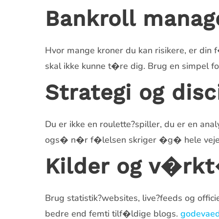
Bankroll manag
Hvor mange kroner du kan risikere, er din
skal ikke kunne t�re dig. Brug en simpel fo
Strategi og disc
Du er ikke en roulette?spiller, du er en ana
ogs� n�r f�lelsen skriger �g� hele veje
Kilder og v�rkt
Brug statistik?websites, live?feeds og off
bedre end femti tilf�ldige blogs.
godevae