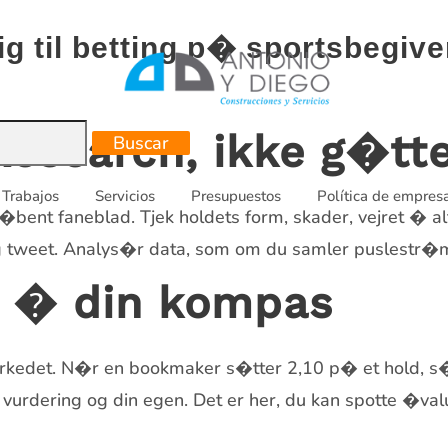
g til betting p� sportsbegiv
Research, ikke g�tte
Trabajos
Servicios
Presupuestos
Política de empres
ent faneblad. Tjek holdets form, skader, vejret � alt 
g tweet. Analys�r data, som om du samler puslestr�mpe
s � din kompas
 markedet. N�r en bookmaker s�tter 2,10 p� et hold, s
es vurdering og din egen. Det er her, du kan spotte �v