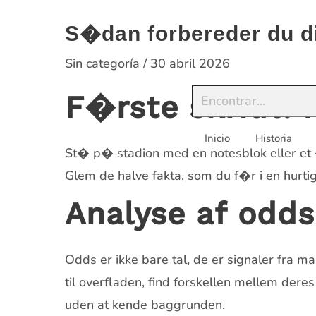
Saltar
al
S�dan forbereder du di
contenido
Sin categoría
/
30 abril 2026
F�rste skridt: 
Inicio
Historia
St� p� stadion med en notesblok eller et �b
Glem de halve fakta, som du f�r i en hurti
Analyse af odd
Odds er ikke bare tal, de er signaler fra
til overfladen, find forskellen mellem der
uden at kende baggrunden.