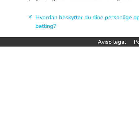
Navegación
Hvordan beskytter du dine personlige op
betting?
de
entradas
Aviso legal
Po