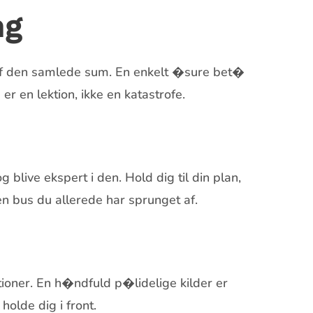
ng
 af den samlede sum. En enkelt �sure bet�
r en lektion, ikke en katastrofe.
 blive ekspert i den. Hold dig til din plan,
bus du allerede har sprunget af.
ioner. En h�ndfuld p�lidelige kilder er
lde dig i front.