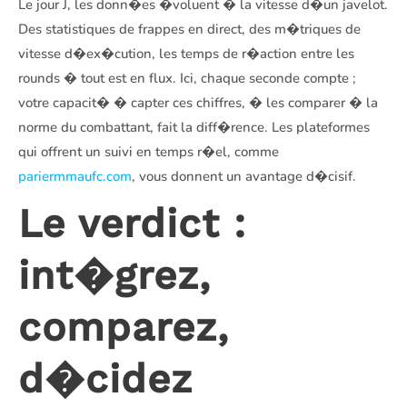
Le jour J, les donn�es �voluent � la vitesse d�un javelot.
Des statistiques de frappes en direct, des m�triques de
vitesse d�ex�cution, les temps de r�action entre les
rounds � tout est en flux. Ici, chaque seconde compte ;
votre capacit� � capter ces chiffres, � les comparer � la
norme du combattant, fait la diff�rence. Les plateformes
qui offrent un suivi en temps r�el, comme
pariermmaufc.com
, vous donnent un avantage d�cisif.
Le verdict :
int�grez,
comparez,
d�cidez