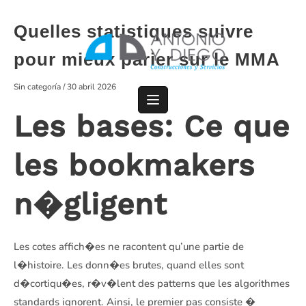
Saltar
al
Quelles statistiques suivre
contenido
pour mieux parier sur le MMA
Sin categoría
/
30 abril 2026
Les bases: Ce que
les bookmakers
n�gligent
Les cotes affich�es ne racontent qu’une partie de
l�histoire. Les donn�es brutes, quand elles sont
d�cortiqu�es, r�v�lent des patterns que les algorithmes
standards ignorent. Ainsi, le premier pas consiste �