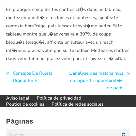
En pratique, compilez les chiffres cl�s dans un tableau,
mettez en parall�le les forces et faiblesses, ajoutez le
contexte hors?cage, puis laissez le syst�me parler. Si le
tableau montre que l�adversaire a 30?% de coups
bloqu�s lorsqu�il affronte un lutteur avec un reach
inf�rieur, placez votre pari sur le lutteur. Mettez ces chiffres
dans votre tableau, placez votre pari, et suivez le r�sultat.
Navegación
Consejos De Ruleta
L’analyse des matchs nuls
Digital En Es
en Ligue 1 : opportunit�s
de
de paris
entradas
Aviso legal
Política de privacidad
Política de cookies
Política de redes sociales
Páginas