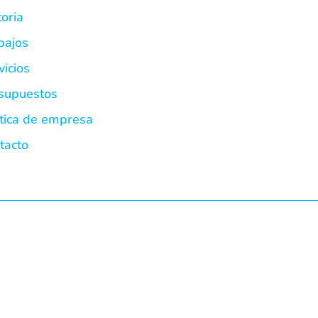
toria
bajos
vicios
supuestos
ítica de empresa
tacto