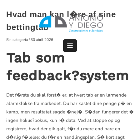
Saltar
al
Hvad man kan l�re af sine
contenido
bettingtab
Sin categoría
/
30 abril 2026
Tab som
feedback?system
Det f�rste du skal forst� er, at hvert tab er en larmende
alarmklokke fra markedet. Du har kastet dine penge p� en
kamp, men resultatet sagde �nej�. S�dan fungerer det �
ingen hokus?pokus, kun r� data. Ved at stoppe op og
registrere, hvad der gik galt, f�r du mere end bare en
d�rlig f�lelse; du f�r en handlingsplan. S� kort sagt: