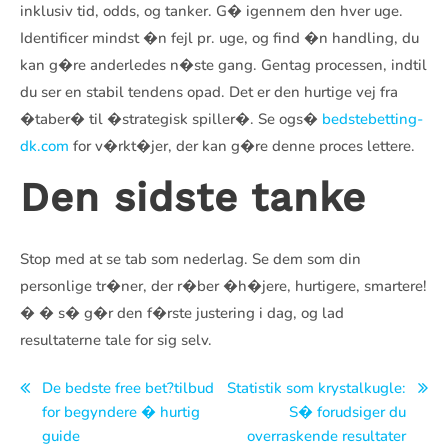
inklusiv tid, odds, og tanker. G� igennem den hver uge.
Identificer mindst �n fejl pr. uge, og find �n handling, du
kan g�re anderledes n�ste gang. Gentag processen, indtil
du ser en stabil tendens opad. Det er den hurtige vej fra
�taber� til �strategisk spiller�. Se ogs�
bedstebetting-
dk.com
for v�rkt�jer, der kan g�re denne proces lettere.
Den sidste tanke
Stop med at se tab som nederlag. Se dem som din
personlige tr�ner, der r�ber �h�jere, hurtigere, smartere!
� � s� g�r den f�rste justering i dag, og lad
resultaterne tale for sig selv.
Navegación
De bedste free bet?tilbud
Statistik som krystalkugle:
for begyndere � hurtig
S� forudsiger du
de
guide
overraskende resultater