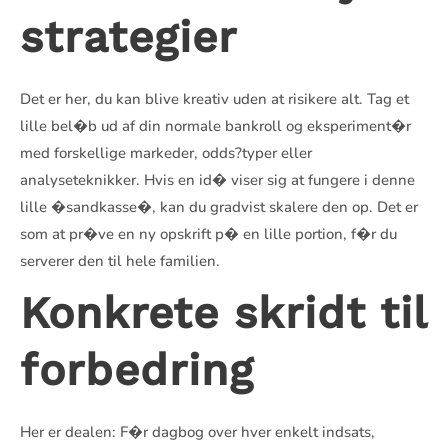
strategier
Det er her, du kan blive kreativ uden at risikere alt. Tag et
lille bel�b ud af din normale bankroll og eksperiment�r
med forskellige markeder, odds?typer eller
analyseteknikker. Hvis en id� viser sig at fungere i denne
lille �sandkasse�, kan du gradvist skalere den op. Det er
som at pr�ve en ny opskrift p� en lille portion, f�r du
serverer den til hele familien.
Konkrete skridt til
forbedring
Her er dealen: F�r dagbog over hver enkelt indsats,