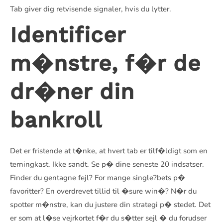
Tab giver dig retvisende signaler, hvis du lytter.
Identificer
m�nstre, f�r de
dr�ner din
bankroll
Det er fristende at t�nke, at hvert tab er tilf�ldigt som en
terningkast. Ikke sandt. Se p� dine seneste 20 indsatser.
Finder du gentagne fejl? For mange single?bets p�
favoritter? En overdrevet tillid til �sure win�? N�r du
spotter m�nstre, kan du justere din strategi p� stedet. Det
er som at l�se vejrkortet f�r du s�tter sejl � du forudser