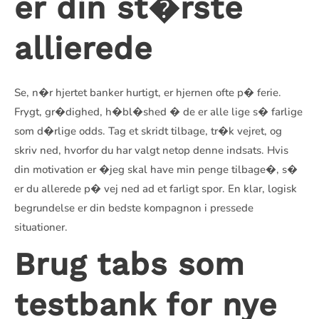
er din st�rste
allierede
Se, n�r hjertet banker hurtigt, er hjernen ofte p� ferie.
Frygt, gr�dighed, h�bl�shed � de er alle lige s� farlige
som d�rlige odds. Tag et skridt tilbage, tr�k vejret, og
skriv ned, hvorfor du har valgt netop denne indsats. Hvis
din motivation er �jeg skal have min penge tilbage�, s�
er du allerede p� vej ned ad et farligt spor. En klar, logisk
begrundelse er din bedste kompagnon i pressede
situationer.
Brug tabs som
testbank for nye