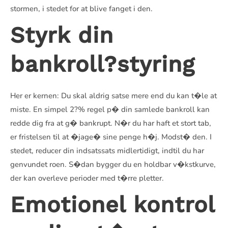
stormen, i stedet for at blive fanget i den.
Styrk din
bankroll?styring
Her er kernen: Du skal aldrig satse mere end du kan t�le at
miste. En simpel 2?% regel p� din samlede bankroll kan
redde dig fra at g� bankrupt. N�r du har haft et stort tab,
er fristelsen til at �jage� sine penge h�j. Modst� den. I
stedet, reducer din indsatssats midlertidigt, indtil du har
genvundet roen. S�dan bygger du en holdbar v�kstkurve,
der kan overleve perioder med t�rre pletter.
Emotionel kontrol