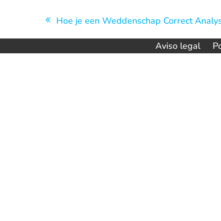
Navegación
Hoe je een Weddenschap Correct Analys
de
Aviso legal
Po
entradas