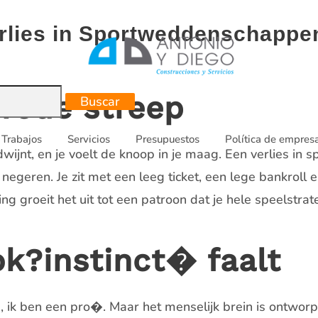
rlies in Sportweddenschappe
 rode streep
Trabajos
Servicios
Presupuestos
Política de empres
wijnt, en je voelt de knoop in je maag. Een verlies i
 negeren. Je zit met een leeg ticket, een lege bankroll
groeit het uit tot een patroon dat je hele speelstrateg
?instinct� faalt
ts, ik ben een pro�. Maar het menselijk brein is ontwor