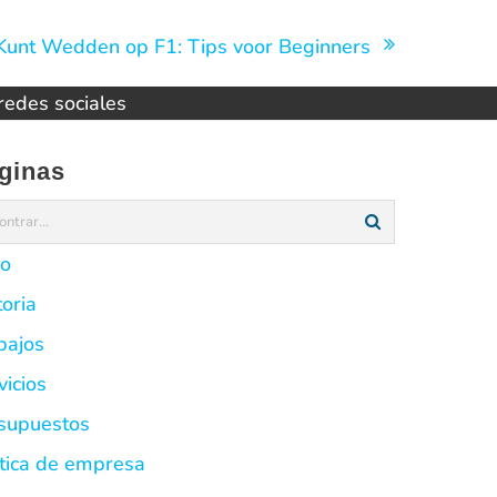
 Kunt Wedden op F1: Tips voor Beginners
 redes sociales
ginas
io
toria
bajos
vicios
supuestos
ítica de empresa