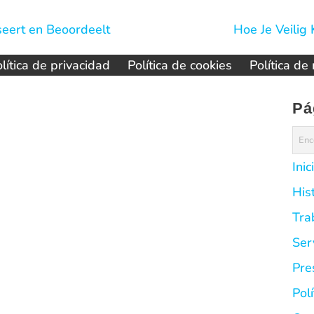
eert en Beoordeelt
Hoe Je Veilig
lítica de privacidad
Política de cookies
Política de
Pá
Inic
His
Tra
Ser
Pre
Pol