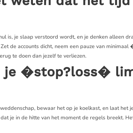
 weten dat het tijd
nul is, je slaap verstoord wordt, en je denken alleen 
al. Zet de accounts dicht, neem een pauze van minimaa
rug te doen dan jezelf te verliezen.
nu je �stop?loss� li
weddenschap, bewaar het op je koelkast, en laat het je
dat je in de hitte van het moment de regels breekt. He