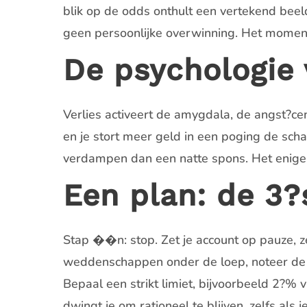
blik op de odds onthult een vertekend beeld,
geen persoonlijke overwinning. Het moment
De psychologie 
Verlies activeert de amygdala, de angst?ce
en je stort meer geld in een poging de schad
verdampen dan een natte spons. Het enige w
Een plan: de 3?
Stap ��n: stop. Zet je account op pauze, zet
weddenschappen onder de loep, noteer de red
Bepaal een strikt limiet, bijvoorbeeld 2?% 
dwingt je om rationeel te blijven, zelfs als j