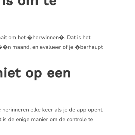
 is om te
draait om het �herwinnen�. Dat is het
l ��n maand, en evalueer of je �berhaupt
miet op een
 herinneren elke keer als je de app opent.
t is de enige manier om de controle te