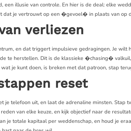
 een illusie van controle. En hier is de deal: elke wed
 dat je vertrouwt op een �gevoel� in plaats van op da
van verliezen
ntrum, en dat triggert impulsieve gedragingen. Je wil
e te herstellen. Dit is de klassieke �chasing� valkuil, 
at je kunt doen, is breken met dat patroon, stap terug
stappen reset
 je telefoon uit, en laat de adrenaline minsten. Stap t
en van elke keuze, en kijk objectief naar de resultaten
van je totale kapitaal per weddenschap, en houd je era
e hart naar de bres wil.