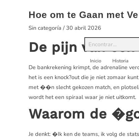
Saltar
al
Hoe om te Gaan met Ve
contenido
Sin categoría
/
30 abril 2026
De pijn van een
Inicio
Historia
De bankrekening krimpt, de adrenaline verd
het is een knock?out die je niet zomaar kunt
met ��n slecht gekozen match, en plotseling 
wordt het een spiraal waar je niet uitkomt.
Waarom de �gok
Je denkt: �Ik ken de teams, ik volg de sta