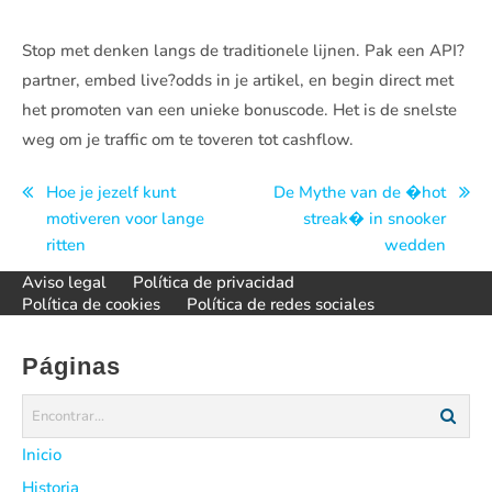
Stop met denken langs de traditionele lijnen. Pak een API?
partner, embed live?odds in je artikel, en begin direct met
het promoten van een unieke bonuscode. Het is de snelste
weg om je traffic om te toveren tot cashflow.
Navegación
Hoe je jezelf kunt
De Mythe van de �hot
motiveren voor lange
streak� in snooker
de
ritten
wedden
entradas
Aviso legal
Política de privacidad
Política de cookies
Política de redes sociales
Páginas
Inicio
Historia