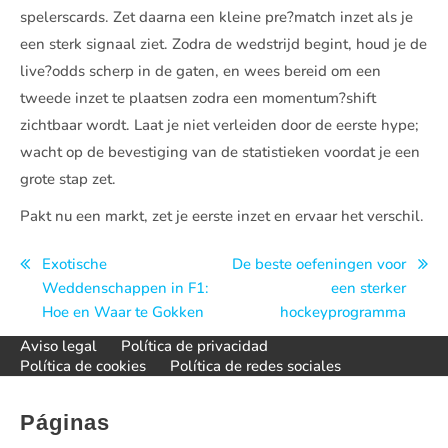
spelerscards. Zet daarna een kleine pre?match inzet als je
een sterk signaal ziet. Zodra de wedstrijd begint, houd je de
live?odds scherp in de gaten, en wees bereid om een
tweede inzet te plaatsen zodra een momentum?shift
zichtbaar wordt. Laat je niet verleiden door de eerste hype;
wacht op de bevestiging van de statistieken voordat je een
grote stap zet.
Pakt nu een markt, zet je eerste inzet en ervaar het verschil.
Navegación
Exotische
De beste oefeningen voor
Weddenschappen in F1:
een sterker
de
Hoe en Waar te Gokken
hockeyprogramma
entradas
Aviso legal
Política de privacidad
Política de cookies
Política de redes sociales
Páginas