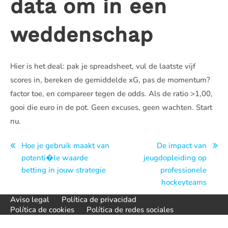
data om in een
weddenschap
Hier is het deal: pak je spreadsheet, vul de laatste vijf
scores in, bereken de gemiddelde xG, pas de momentum?
factor toe, en compareer tegen de odds. Als de ratio >1,00,
gooi die euro in de pot. Geen excuses, geen wachten. Start
nu.
Navegación
Hoe je gebruik maakt van
De impact van
potenti�le waarde
jeugdopleiding op
de
betting in jouw strategie
professionele
entradas
hockeyteams
Aviso legal
Política de privacidad
Política de cookies
Política de redes sociales