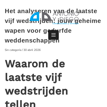
Saltar
al
Het analyseren van de laatste
contenido
vijf wedstrijden: jouw geheime
wapen voor gedurfde
weddenschappen
Sin categoría
/
30 abril 2026
Waarom de
laatste vijf
wedstrijden
tellen