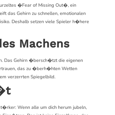
rwurzeltes �Fear of Missing Out�, ein
eift das Gehirn zu schnellen, emotionalen
Risiko. Deshalb setzen viele Spieler h�here
 des Machens
ion. Das Gehirn �bersch�tzt die eigenen
ertrauen, das zu �berh�hten Wetten
em verzerrten Spiegelbild.
�t
st�rker: Wenn alle um dich herum jubeln,