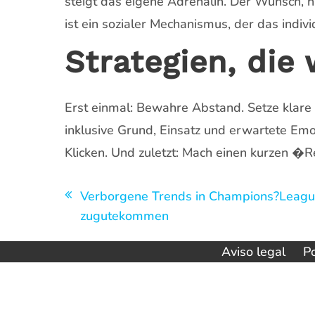
steigt das eigene Adrenalin. Der Wunsch, ni
ist ein sozialer Mechanismus, der das indivi
Strategien, die 
Erst einmal: Bewahre Abstand. Setze klare 
inklusive Grund, Einsatz und erwartete Emo
Klicken. Und zuletzt: Mach einen kurzen �
Navegación
Verborgene Trends in Champions?Leagu
zugutekommen
de
entradas
Aviso legal
Po