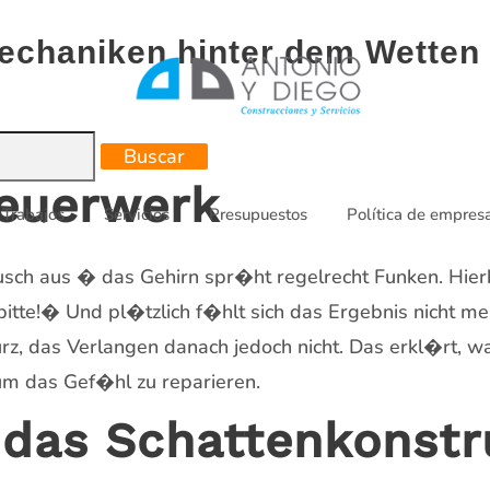
echaniken hinter dem Wetten
euerwerk
Trabajos
Servicios
Presupuestos
Política de empres
ausch aus � das Gehirn spr�ht regelrecht Funken. Hier
tte!� Und pl�tzlich f�hlt sich das Ergebnis nicht meh
urz, das Verlangen danach jedoch nicht. Das erkl�rt, 
um das Gef�hl zu reparieren.
 das Schattenkonstr