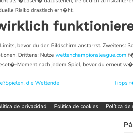
cht als �Loser� dazustehen, treibt dich zu riskanteren
duelle Risiko drastisch erh�ht.
wirklich funktionier
Limits, bevor du den Bildschirm anstarrst. Zweitens: 
tionen. Drittens: Nutze
wettenchampionsleague.com
f�
Reset�-Moment nach jedem Spiel, bevor du erneut w�rfe
e?Spielen, die Wettende
Tipps f
lítica de privacidad
Política de cookies
Política de
Pá