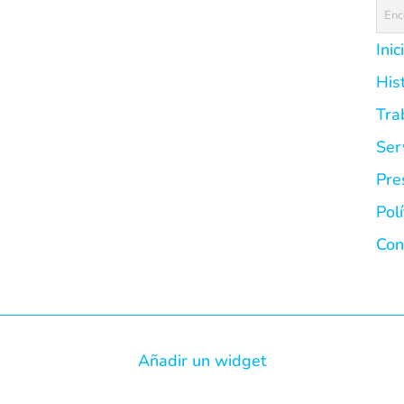
Inic
His
Tra
Ser
Pre
Pol
Con
Añadir un widget