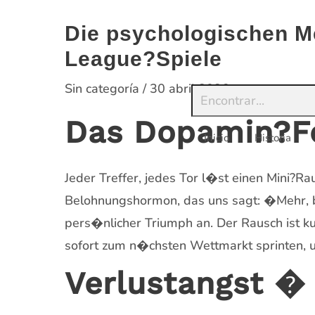
Saltar
al
Die psychologischen M
contenido
League?Spiele
Sin categoría
/
30 abril 2026
Das Dopamin?F
Inicio
Historia
Jeder Treffer, jedes Tor l�st einen Mini?R
Belohnungshormon, das uns sagt: �Mehr, bi
pers�nlicher Triumph an. Der Rausch ist k
sofort zum n�chsten Wettmarkt sprinten, 
Verlustangst �