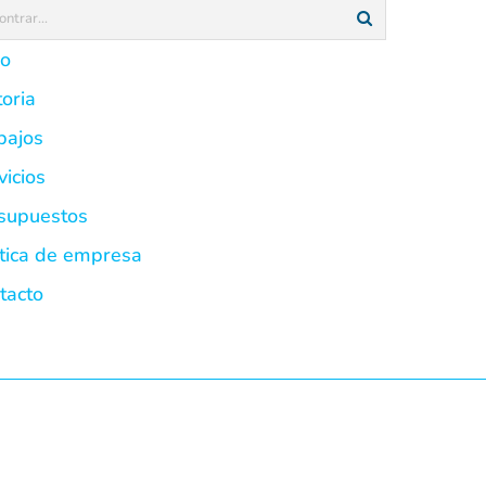
io
toria
bajos
vicios
supuestos
ítica de empresa
tacto