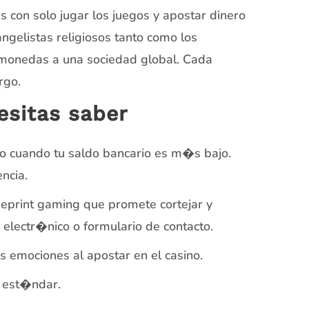
con solo jugar los juegos y apostar dinero
ngelistas religiosos tanto como los
amonedas a una sociedad global. Cada
rgo.
esitas saber
go cuando tu saldo bancario es m�s bajo.
ncia.
print gaming que promete cortejar y
 electr�nico o formulario de contacto.
 emociones al apostar en el casino.
 est�ndar.