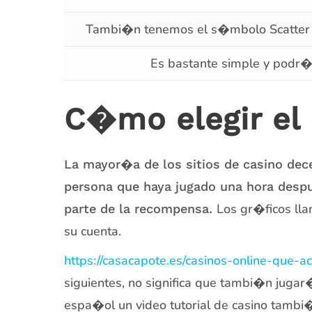
Tambi�n tenemos el s�mbolo Scatter y
Es bastante simple y podr�a 
C�mo elegir el 
La mayor�a de los sitios de casino dece
persona que haya jugado una hora desp
Los gr�ficos ll
parte de la recompensa.
su cuenta.
https://casacapote.es/casinos-online-que
siguientes, no significa que tambi�n jugar�
espa�ol un video tutorial de casino tambi