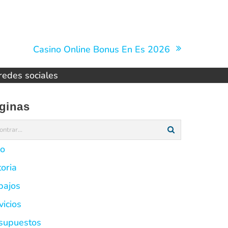
Casino Online Bonus En Es 2026
 redes sociales
ginas
io
toria
bajos
vicios
supuestos