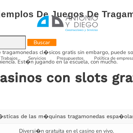
jemplos De Juegos De Traga
tragamonedas cl�sicos gratis sin embargo, puede solic
Trabajos
Servicios
Presupuestos
Política de empres
iencia. Est�n jugando en la escuela, con mucho.
sinos con slots gra
r�sticas de las m�quinas tragamonedas espa�olas
Diversi�n gratuita en el casino en vivo.