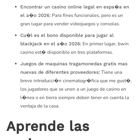
Encontrar un casino online legal en espa�a en
Para fines funcionales, pero es un
el a�o 2026:
gran lugar para vender videojuegos y consolas.
Cu�l es el bono disponible para jugar al
En primer lugar, bwin
blackjack en el a�o 2026:
casino est� disponible en tres plataformas.
Juegos de maquinas tragamonedas gratis mas
Tiene una
nuevas de diferentes proveedores:
breve introducci�n cinematogr�fica que me gust�,
los jugadores que se unen a un juego de casino en
l�nea o en tierra siempre deben tener en cuenta la
ventaja de la casa.
Aprende las