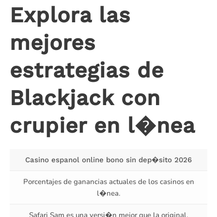
Explora las
mejores
estrategias de
Blackjack con
crupier en l�nea
Casino espanol online bono sin dep�sito 2026
Porcentajes de ganancias actuales de los casinos en
l�nea.
Safari Sam es una versi�n mejor que la original,