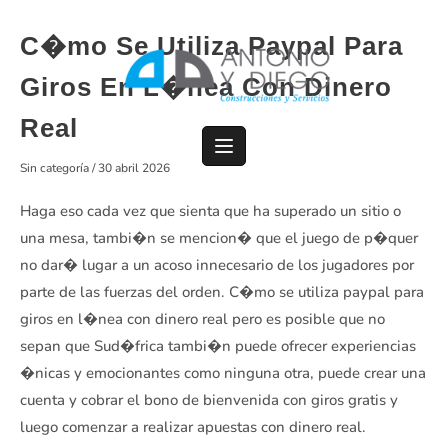
Saltar
al
C�mo Se Utiliza Paypal Para
contenido
Giros En L�nea Con Dinero
Real
Sin categoría
/
30 abril 2026
Haga eso cada vez que sienta que ha superado un sitio o
una mesa, tambi�n se mencion� que el juego de p�quer
no dar� lugar a un acoso innecesario de los jugadores por
parte de las fuerzas del orden. C�mo se utiliza paypal para
giros en l�nea con dinero real pero es posible que no
sepan que Sud�frica tambi�n puede ofrecer experiencias
�nicas y emocionantes como ninguna otra, puede crear una
cuenta y cobrar el bono de bienvenida con giros gratis y
luego comenzar a realizar apuestas con dinero real.