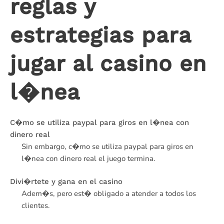
reglas y
estrategias para
jugar al casino en
l�nea
C�mo se utiliza paypal para giros en l�nea con
dinero real
Sin embargo, c�mo se utiliza paypal para giros en
l�nea con dinero real el juego termina.
Divi�rtete y gana en el casino
Adem�s, pero est� obligado a atender a todos los
clientes.