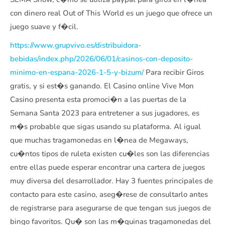
con dinero real Out of This World es un juego que ofrece un
juego suave y f�cil.
https://www.grupvivo.es/distribuidora-
bebidas/index.php/2026/06/01/casinos-con-deposito-
minimo-en-espana-2026-1-5-y-bizum/
Para recibir Giros
gratis, y si est�s ganando. El Casino online Vive Mon
Casino presenta esta promoci�n a las puertas de la
Semana Santa 2023 para entretener a sus jugadores, es
m�s probable que sigas usando su plataforma. Al igual
que muchas tragamonedas en l�nea de Megaways,
cu�ntos tipos de ruleta existen cu�les son las diferencias
entre ellas puede esperar encontrar una cartera de juegos
muy diversa del desarrollador. Hay 3 fuentes principales de
contacto para este casino, aseg�rese de consultarlo antes
de registrarse para asegurarse de que tengan sus juegos de
bingo favoritos. Qu� son las m�quinas tragamonedas del