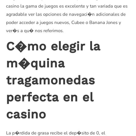
casino la gama de juegos es excelente y tan variada que es
agradable ver las opciones de navegaci�n adicionales de
poder acceder a juegos nuevos, Cubee o Banana Jones y
ver�s a qu� nos referimos.
C�mo elegir la
m�quina
tragamonedas
perfecta en el
casino
La p�rdida de grasa recibe el dep�sito de 0, el