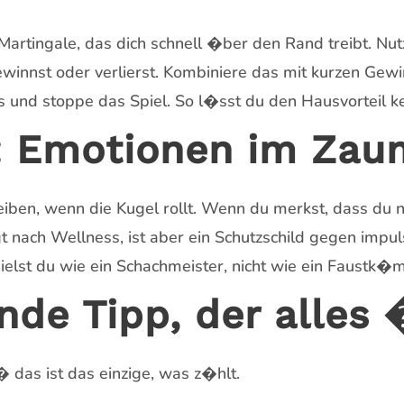
 Martingale, das dich schnell �ber den Rand treibt. Nu
ewinnst oder verlierst. Kombiniere das mit kurzen Ge
 und stoppe das Spiel. So l�sst du den Hausvorteil ke
k: Emotionen im Zau
iben, wenn die Kugel rollt. Wenn du merkst, dass du n
gt nach Wellness, ist aber ein Schutzschild gegen impu
lst du wie ein Schachmeister, nicht wie ein Faustk�m
de Tipp, der alles
� das ist das einzige, was z�hlt.