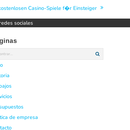
kostenlosen Casino-Spiele f�r Einsteiger
 redes sociales
ginas
io
toria
bajos
vicios
supuestos
ítica de empresa
tacto