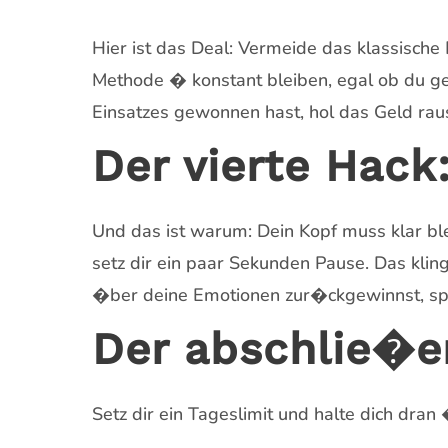
Hier ist das Deal: Vermeide das klassische
Methode � konstant bleiben, egal ob du g
Einsatzes gewonnen hast, hol das Geld raus
Der vierte Hac
Und das ist warum: Dein Kopf muss klar ble
setz dir ein paar Sekunden Pause. Das klin
�ber deine Emotionen zur�ckgewinnst, spie
Der abschlie�en
Setz dir ein Tageslimit und halte dich dran 