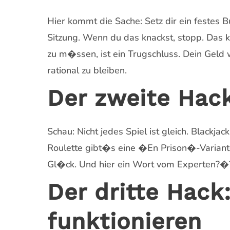
Hier kommt die Sache: Setz dir ein festes
Sitzung. Wenn du das knackst, stopp. Das kl
zu m�ssen, ist ein Trugschluss. Dein Geld wi
rational zu bleiben.
Der zweite Hac
Schau: Nicht jedes Spiel ist gleich. Black
Roulette gibt�s eine �En Prison�-Variante,
Gl�ck. Und hier ein Wort vom Experten?�
Der dritte Hack:
funktionieren