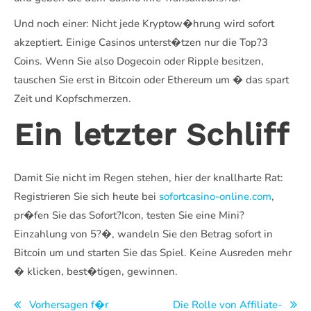
Und noch einer: Nicht jede Kryptow�hrung wird sofort
akzeptiert. Einige Casinos unterst�tzen nur die Top?3
Coins. Wenn Sie also Dogecoin oder Ripple besitzen,
tauschen Sie erst in Bitcoin oder Ethereum um � das spart
Zeit und Kopfschmerzen.
Ein letzter Schliff
Damit Sie nicht im Regen stehen, hier der knallharte Rat:
Registrieren Sie sich heute bei
sofortcasino-online.com
,
pr�fen Sie das Sofort?Icon, testen Sie eine Mini?
Einzahlung von 5?�, wandeln Sie den Betrag sofort in
Bitcoin um und starten Sie das Spiel. Keine Ausreden mehr
� klicken, best�tigen, gewinnen.
Navegación
Vorhersagen f�r
Die Rolle von Affiliate-