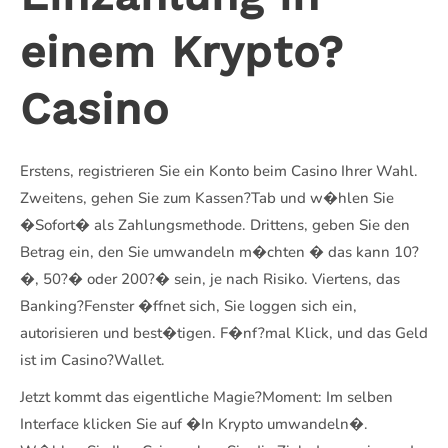
einem Krypto?
Casino
Erstens, registrieren Sie ein Konto beim Casino Ihrer Wahl.
Zweitens, gehen Sie zum Kassen?Tab und w�hlen Sie
�Sofort� als Zahlungsmethode. Drittens, geben Sie den
Betrag ein, den Sie umwandeln m�chten � das kann 10?
�, 50?� oder 200?� sein, je nach Risiko. Viertens, das
Banking?Fenster �ffnet sich, Sie loggen sich ein,
autorisieren und best�tigen. F�nf?mal Klick, und das Geld
ist im Casino?Wallet.
Jetzt kommt das eigentliche Magie?Moment: Im selben
Interface klicken Sie auf �In Krypto umwandeln�.