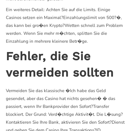
Ein weiteres Detail: Achten Sie auf die Limits. Einige
Casinos setzen ein Maximal?Einzahlungslimit von 500?�,
das kann bei gro�en Krypto?Wetten schnell zum Problem
werden. Wenn Sie mehr m�chten, splitten Sie die
Einzahlung in mehrere kleinere Betr�ge.
Fehler, die Sie
vermeiden sollten
Vermeiden Sie das klassische �Ich habe das Geld
gesendet, aber das Casino hat nichts gesehen� � das
passiert, wenn Ihr Bankprovider den Sofort?Transfer
blockiert. Der Grund: Verd�chtige Aktivit�t. Die L�sung?
Kontaktieren Sie Ihre Bank, aktivieren Sie den Sofort?Dienst
und geben Sie dem Casino Ihre Transaktions?ID.