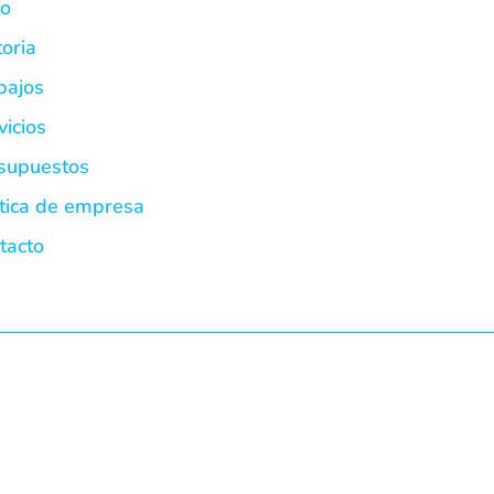
io
toria
bajos
vicios
supuestos
ítica de empresa
tacto