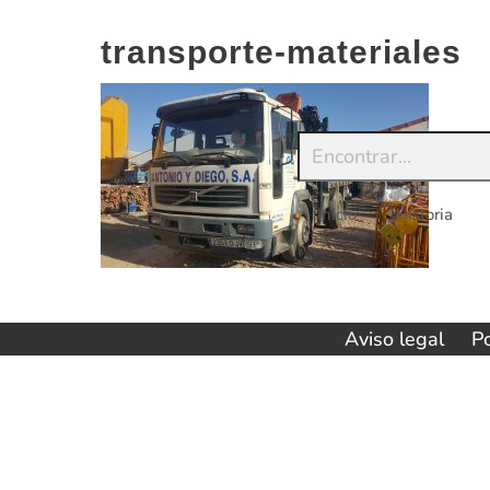
Saltar
al
transporte-materiales
contenido
Inicio
Historia
Aviso legal
Po