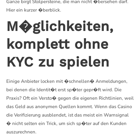
Ganze birgt Stolpersteine, die man nicht �bersehen darf.
Hier ein kurzer �berblick.
M�glichkeiten,
komplett ohne
KYC zu spielen
Einige Anbieter locken mit �schnellen� Anmeldungen,
bei denen die Identit�t erst sp�ter gepr�ft wird. Die
Praxis? Oft ein Versto� gegen die eigenen Richtlinien, weil
das Geld aus anonymen Quellen kommt. Wenn das Casino
die Verifizierung ausblendet, ist das meist ein Warnsignal
� nicht selten ein Trick, um sich sp�ter auf den Kunden
auszurechnen.