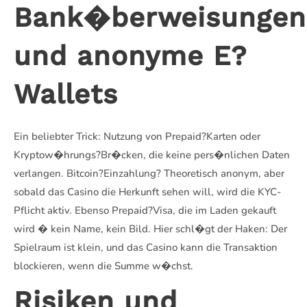
Bank�berweisungen
und anonyme E?
Wallets
Ein beliebter Trick: Nutzung von Prepaid?Karten oder
Kryptow�hrungs?Br�cken, die keine pers�nlichen Daten
verlangen. Bitcoin?Einzahlung? Theoretisch anonym, aber
sobald das Casino die Herkunft sehen will, wird die KYC-
Pflicht aktiv. Ebenso Prepaid?Visa, die im Laden gekauft
wird � kein Name, kein Bild. Hier schl�gt der Haken: Der
Spielraum ist klein, und das Casino kann die Transaktion
blockieren, wenn die Summe w�chst.
Risiken und